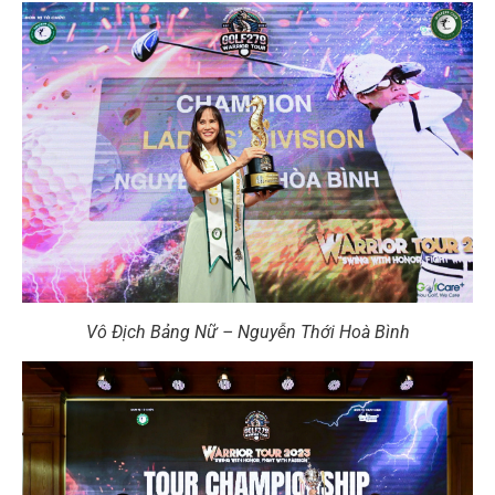
Vô Địch Bảng Nữ – Nguyễn Thới Hoà Bình