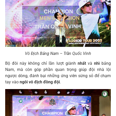
Vô Địch Bảng Nam – Trần Quốc Vinh
Bộ đôi này không chỉ lần lượt giành
nhất
và
nhì
bảng
Nam, mà còn góp phần quan trọng giúp đội nhà lội
ngược dòng, đánh bại những ứng viên sừng sỏ để chạm
tay vào
ngôi vô địch đồng đội
.