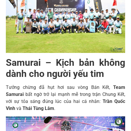
Samurai – Kịch bản không
dành cho người yếu tim
Tưởng chừng đã hụt hơi sau vòng Bán Kết,
Team
Samurai
bất ngờ trở lại mạnh mẽ trong trận Chung Kết,
với sự tỏa sáng đúng lúc của hai cá nhân:
Trần Quốc
Vinh
và
Thái Tùng Lâm
.