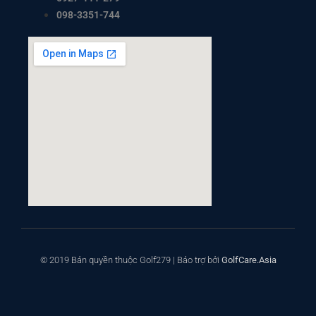
098-3351-744
© 2019 Bản quyền thuộc Golf279 | Bảo trợ bởi
GolfCare.Asia