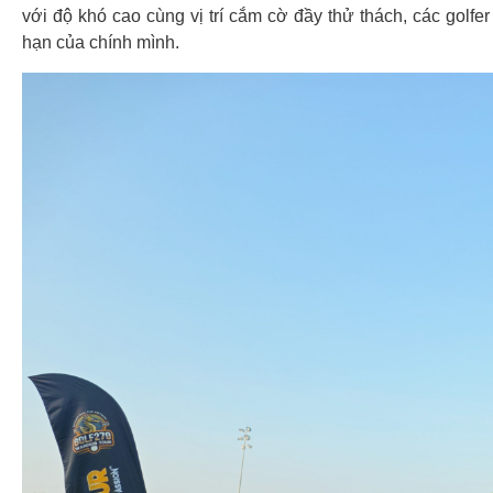
với độ khó cao cùng vị trí cắm cờ đầy thử thách, các golfe
hạn của chính mình.