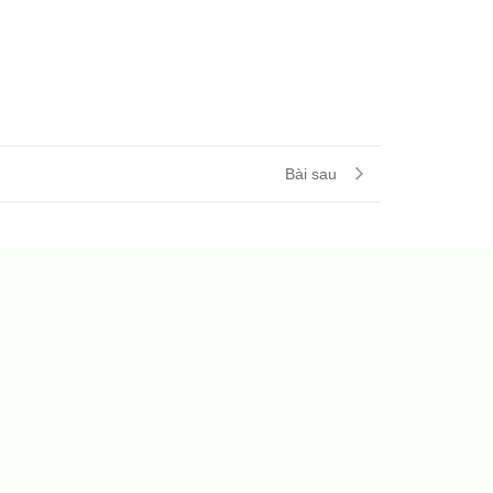
Bài sau
 SwanBay Friendship Cup 2026 – sự kiện được kỳ vọng trở thành