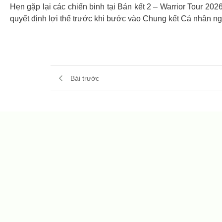
Hẹn gặp lại các chiến binh tại Bán kết 2 – Warrior Tour 20
quyết định lợi thế trước khi bước vào Chung kết Cá nhân ng
Bài trước
SwanBay Friendship Cup 2026 chính thức khởi tra
30/07/2026
Ngày 21/08/2026, tại Emerald Golf & Country Club, CLB Golf279 v
cầu nối bền vững giữa hai cộng...
Tứ Hùng lần 6 khép lại với màn so kè nghẹt thở gi
25/06/2026