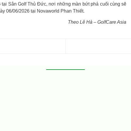
26 tại Sân Golf Thủ Đức, nơi những màn bứt phá cuối cùng sẽ
ày 06/06/2026 tại Novaworld Phan Thiết.​
Theo Lê Hà – GolfCare Asia
nh
à CLB Golf Đại Phước sẽ chính thức đồng tổ chức giải đấu giao hữu
ữa Trà Xanh và Golf279