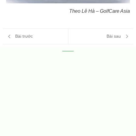
Theo Lê Hà – GolfCare Asia
Bài trước
Bài sau
SwanBay Friendship Cup 2026 chính thức
khởi tranh
30/07/2026
Ngày 21/08/2026, tại Emerald Golf & Country Club, CLB
Golf279 và CLB Golf Đại Phước sẽ chính thức đồng tổ chức
giải đấu giao hữu SwanBay Friendship Cup 2026 – sự kiện
được kỳ vọng trở thành cầu nối bền vững giữa hai cộng...