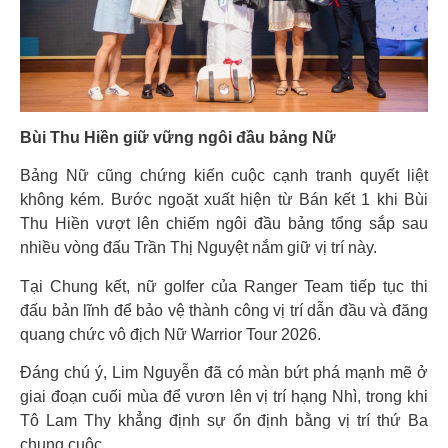
Bùi Thu Hiền giữ vững ngôi đầu bảng Nữ
Bảng Nữ cũng chứng kiến cuộc cạnh tranh quyết liệt
không kém.
Bước ngoặt xuất hiện từ Bán kết 1 khi Bùi
Thu Hiền vượt lên chiếm ngôi đầu bảng tổng sắp sau
nhiều vòng đấu Trần Thị Nguyệt nắm giữ vị trí này.
Tại Chung kết, nữ golfer của Ranger Team tiếp tục thi
đấu bản lĩnh để bảo vệ thành công vị trí dẫn đầu và đăng
quang chức vô địch Nữ Warrior Tour 2026.
Đáng chú ý, Lim Nguyễn đã có màn bứt phá mạnh mẽ ở
giai đoạn cuối mùa để vươn lên vị trí hạng Nhì, trong khi
Tô Lam Thy khẳng định sự ổn định bằng vị trí thứ Ba
chung cuộc.