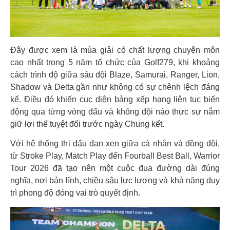
Đây được xem là mùa giải có chất lượng chuyên môn
cao nhất trong 5 năm tổ chức của Golf279, khi khoảng
cách trình độ giữa sáu đội Blaze, Samurai, Ranger, Lion,
Shadow và Delta gần như không có sự chênh lệch đáng
kể. Điều đó khiến cục diện bảng xếp hạng liên tục biến
động qua từng vòng đấu và không đội nào thực sự nắm
giữ lợi thế tuyệt đối trước ngày Chung kết.
Với hệ thống thi đấu đan xen giữa cá nhân và đồng đội,
từ Stroke Play, Match Play đến Fourball Best Ball, Warrior
Tour 2026 đã tạo nên một cuộc đua đường dài đúng
nghĩa, nơi bản lĩnh, chiều sâu lực lượng và khả năng duy
trì phong độ đóng vai trò quyết định.