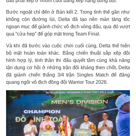
đấu phải xếp ở nhóm cuối bảng xếp hạng đồng đội.
Bước ngoặt chỉ đến ở Bán kết 2. Trong tình thế gần như
không còn đường lùi, Delta đã tạo nên màn tăng tốc
ngoạn mục để giành chức vô địch vòng đấu, qua đó vượt
qua “cửa hẹp” để góp mặt trong Team Final.
Và khi đã bước vào cuộc chơi cuối cùng, Delta thể hiện
bộ mặt hoàn toàn khác. Bằng chiến thuật sắp xếp đội
hình hợp lý, tinh thần thi đấu quyết tâm cùng khả năng
tận dụng cơ hội ở những trận đối kháng then chốt, Delta
đã giành chiến thắng 3/4 trận Singles Match để đăng
quang ngôi vô địch đồng đội Warrior Tour 2026.