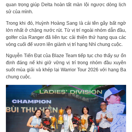
quan trọng giúp Delta hoàn tất màn lội ngược dòng lịch
sử của mình.
Trong khi đó, Huỳnh Hoàng Sang là cái tên gây bất ngờ
lớn nhất ở chặng nước rút. Từ vị trí ngoài nhóm dẫn đầu,
golfer của Ranger đã liên tục cải thiện thứ hạng qua các
vòng cuối để vươn lên giành vị trí hạng Nhì chung cuộc.
Nguyễn Tiến Đạt của Blaze Team tiếp tục cho thấy sự ổn
định đáng nể khi giữ vững vị trí trong nhóm đầu xuyên
suốt mùa giải và khép lại Warrior Tour 2026 với hạng Ba
chung cuộc.