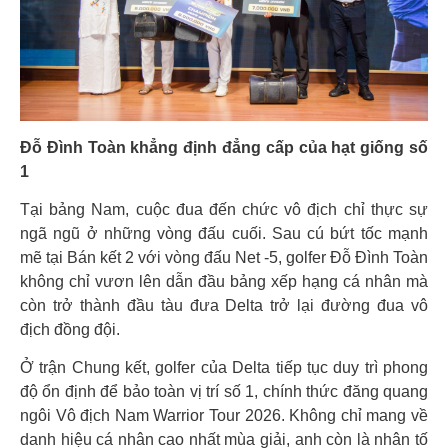
Đỗ Đình Toàn khẳng định đẳng cấp của hạt giống số
1
Tại bảng Nam, cuộc đua đến chức vô địch chỉ thực sự
ngã ngũ ở những vòng đấu cuối.
Sau cú bứt tốc mạnh
mẽ tại Bán kết 2 với vòng đấu Net -5, golfer Đỗ Đình Toàn
không chỉ vươn lên dẫn đầu bảng xếp hạng cá nhân mà
còn trở thành đầu tàu đưa Delta trở lại đường đua vô
địch đồng đội.
Ở trận Chung kết, golfer của Delta tiếp tục duy trì phong
độ ổn định để bảo toàn vị trí số 1, chính thức đăng quang
ngôi Vô địch Nam Warrior Tour 2026.
Không chỉ mang về
danh hiệu cá nhân cao nhất mùa giải, anh còn là nhân tố