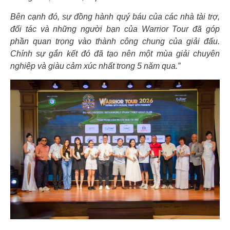
Bên cạnh đó, sự đồng hành quý báu của các nhà tài trợ,
đối tác và những người bạn của Warrior Tour đã góp
phần quan trọng vào thành công chung của giải đấu.
Chính sự gắn kết đó đã tạo nên một mùa giải chuyên
nghiệp và giàu cảm xúc nhất trong 5 năm qua.”